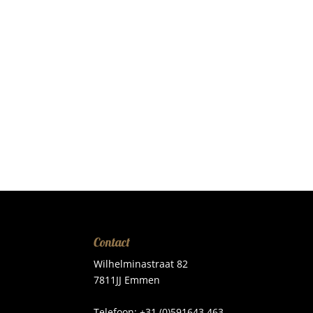
Contact
Wilhelminastraat 82
7811JJ Emmen
Telefoon: +31 (0)591643 463