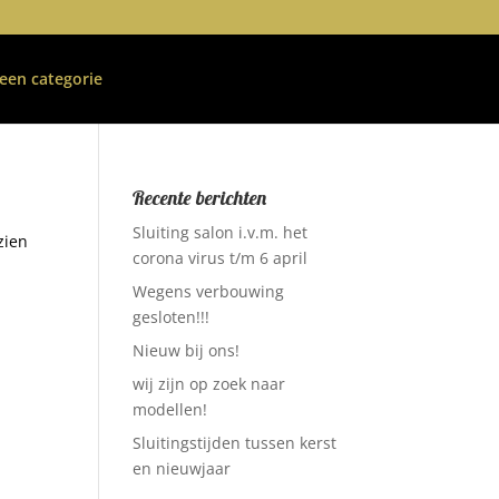
een categorie
Recente berichten
Sluiting salon i.v.m. het
zien
corona virus t/m 6 april
Wegens verbouwing
gesloten!!!
Nieuw bij ons!
wij zijn op zoek naar
modellen!
Sluitingstijden tussen kerst
en nieuwjaar